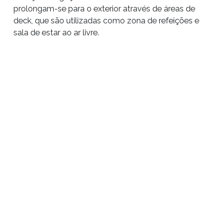
prolongam-se para o exterior através de áreas de
deck, que são utilizadas como zona de refeições e
sala de estar ao ar livre.
Esta casa de Verão na Comporta feita inteiramente
pelo atelier Cristina Jorge de Carvalho distingue-se
também pela sua grande piscina e área exterior com
lareira, que amplificam e realçam o carácter exterior
do projecto arquitetónico, permitindo de desfrutar da
beleza natural da envolvente.